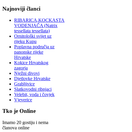
Najnoviji članci
RIBARICA,KOCKASTA
VODENJAČA (Natrix
tessellata tessellata)
Ornitološki svijet uz
rijeku Kupu
Poplavna područja uz
panonske rijeke
Hrvatske
Kokice Hrvatskog
zagorja
Nježni divovi
Djetlovke Hrvatske
Grabljivice
Slatkovodni ribnjaci
Velebit, voda i čovjek
Vjeverice
Tko je Online
Imamo 20 gostiju i nema
članova online