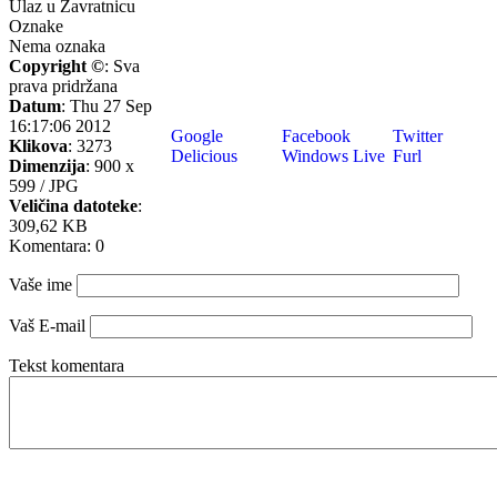
Ulaz u Zavratnicu
Oznake
Nema oznaka
Copyright ©
: Sva
prava pridržana
Datum
: Thu 27 Sep
16:17:06 2012
Google
Facebook
Twitter
Klikova
: 3273
Delicious
Windows Live
Furl
Dimenzija
: 900 x
599 / JPG
Veličina datoteke
:
309,62 KB
Komentara: 0
Vaše ime
Vaš E-mail
Tekst komentara