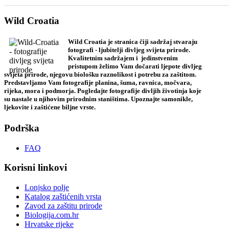
Wild Croatia
Wild Croatia je stranica čiji sadržaj stvaraju
fotografi - ljubitelji divljeg svijeta prirode.
Kvalitetnim sadržajem i jedinstvenim
pristupom želimo Vam dočarati ljepote divljeg
svijeta prirode, njegovu biološku raznolikost i potrebu za zaštitom.
Predstavljamo Vam fotografije planina, šuma, ravnica, močvara,
rijeka, mora i podmorja. Pogledajte fotografije divljih životinja koje
su nastale u njihovim prirodnim staništima. Upoznajte samonikle,
ljekovite i zaštićene biljne vrste.
Podrška
FAQ
Korisni linkovi
Lonjsko polje
Katalog zaštićenih vrsta
Zavod za zaštitu prirode
Biologija.com.hr
Hrvatske rijeke