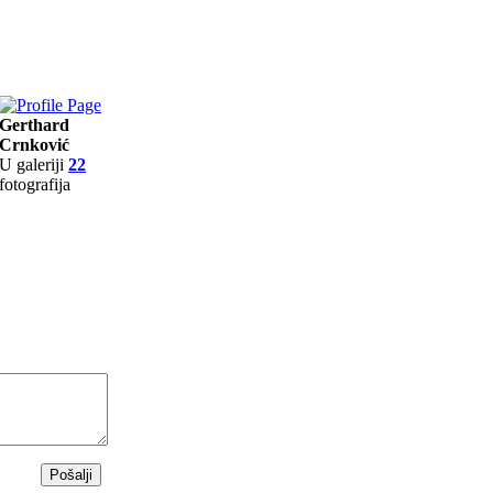
Gerthard
Crnković
U galeriji
22
fotografija
Pošalji