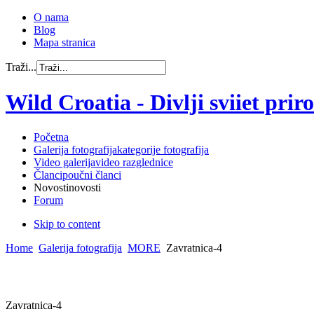
O nama
Blog
Mapa stranica
Traži...
Wild Croatia - Divlji sviiet prirod
Početna
Galerija fotografija
kategorije fotografija
Video galerija
video razglednice
Članci
poučni članci
Novosti
novosti
Forum
Skip to content
Home
Galerija fotografija
MORE
Zavratnica-4
Zavratnica-4