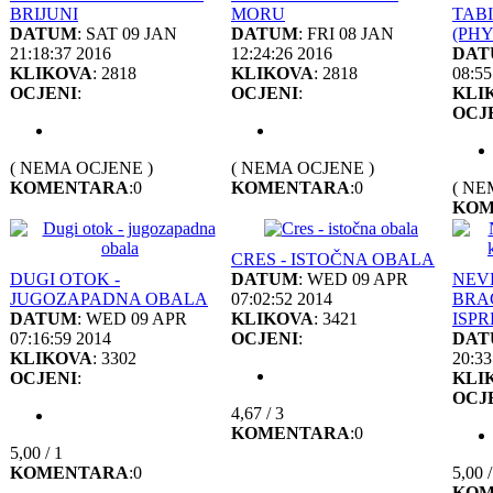
BRIJUNI
MORU
TAB
DATUM
: SAT 09 JAN
DATUM
: FRI 08 JAN
(PHY
21:18:37 2016
12:24:26 2016
DAT
KLIKOVA
: 2818
KLIKOVA
: 2818
08:55
OCJENI
:
OCJENI
:
KLI
OCJ
( NEMA OCJENE )
( NEMA OCJENE )
KOMENTARA
:0
KOMENTARA
:0
( NE
KOM
CRES - ISTOČNA OBALA
DUGI OTOK -
DATUM
: WED 09 APR
NEV
JUGOZAPADNA OBALA
07:02:52 2014
BRA
DATUM
: WED 09 APR
KLIKOVA
: 3421
ISPR
07:16:59 2014
OCJENI
:
DAT
KLIKOVA
: 3302
20:33
OCJENI
:
KLI
OCJ
4,67 / 3
KOMENTARA
:0
5,00 / 1
KOMENTARA
:0
5,00 /
KOM