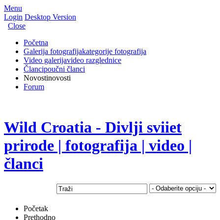
Menu
Login
Desktop Version
Close
Početna
Galerija fotografija
kategorije fotografija
Video galerija
video razglednice
Članci
poučni članci
Novosti
novosti
Forum
Wild Croatia - Divlji sviiet
prirode | fotografija | video |
članci
Početak
Prethodno