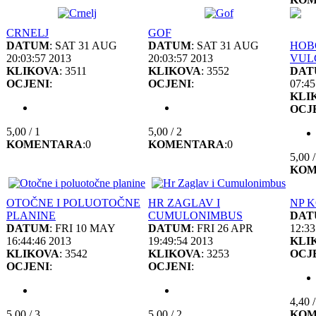
CRNELJ
GOF
DATUM
: SAT 31 AUG
DATUM
: SAT 31 AUG
HOB
20:03:57 2013
20:03:57 2013
VUL
KLIKOVA
: 3511
KLIKOVA
: 3552
DAT
OCJENI
:
OCJENI
:
07:45
KLI
OCJ
5,00 / 1
5,00 / 2
KOMENTARA
:0
KOMENTARA
:0
5,00 /
KOM
OTOČNE I POLUOTOČNE
HR ZAGLAV I
NP 
PLANINE
CUMULONIMBUS
DAT
DATUM
: FRI 10 MAY
DATUM
: FRI 26 APR
12:33
16:44:46 2013
19:49:54 2013
KLI
KLIKOVA
: 3542
KLIKOVA
: 3253
OCJ
OCJENI
:
OCJENI
:
4,40 /
5,00 / 3
5,00 / 2
KOM