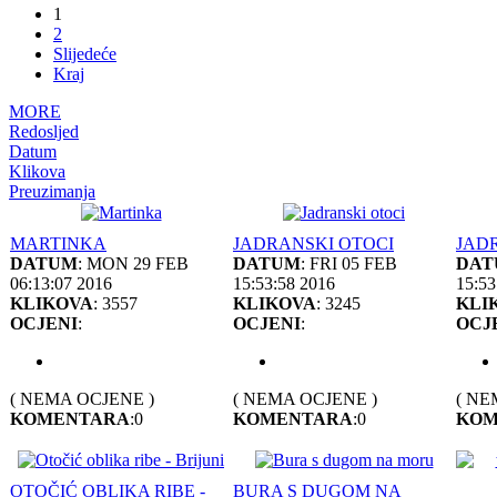
1
2
Slijedeće
Kraj
MORE
Redosljed
Datum
Klikova
Preuzimanja
MARTINKA
JADRANSKI OTOCI
JAD
DATUM
: MON 29 FEB
DATUM
: FRI 05 FEB
DAT
06:13:07 2016
15:53:58 2016
15:53
KLIKOVA
: 3557
KLIKOVA
: 3245
KLI
OCJENI
:
OCJENI
:
OCJ
( NEMA OCJENE )
( NEMA OCJENE )
( NE
KOMENTARA
:0
KOMENTARA
:0
KOM
OTOČIĆ OBLIKA RIBE -
BURA S DUGOM NA