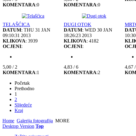
KOMENTARA
:0
KOMENTARA
:0
TELAŠĆICA
DUGI OTOK
MRT
DATUM
: THU 31 JAN
DATUM
: WED 30 JAN
DAT
09:10:31 2013
18:26:23 2013
10:30
KLIKOVA
: 3939
KLIKOVA
: 4182
KLI
OCJENI
:
OCJENI
:
OCJ
5,00 / 2
4,83 / 6
4,67 /
KOMENTARA
:1
KOMENTARA
:2
KOM
Početak
Prethodno
1
2
Slijedeće
Kraj
Home
Galerija fotografija
MORE
Desktop Version
Top