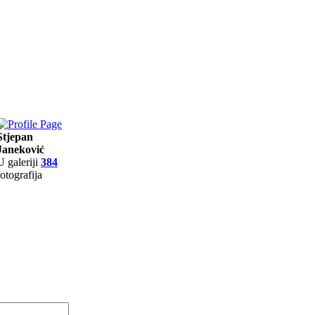
Stjepan
Janeković
U galeriji
384
fotografija