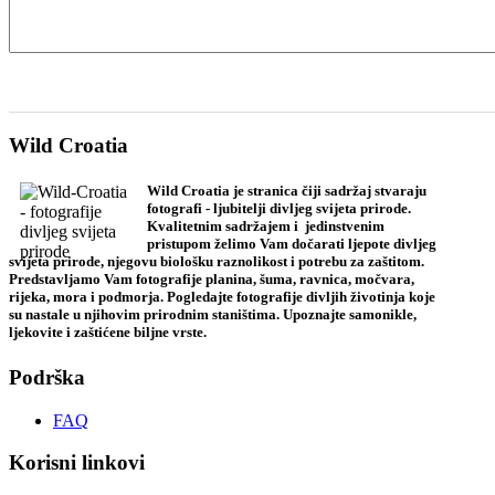
Wild Croatia
Wild Croatia je stranica čiji sadržaj stvaraju
fotografi - ljubitelji divljeg svijeta prirode.
Kvalitetnim sadržajem i jedinstvenim
pristupom želimo Vam dočarati ljepote divljeg
svijeta prirode, njegovu biološku raznolikost i potrebu za zaštitom.
Predstavljamo Vam fotografije planina, šuma, ravnica, močvara,
rijeka, mora i podmorja. Pogledajte fotografije divljih životinja koje
su nastale u njihovim prirodnim staništima. Upoznajte samonikle,
ljekovite i zaštićene biljne vrste.
Podrška
FAQ
Korisni linkovi