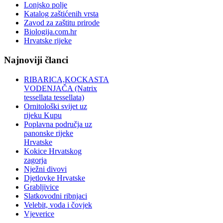
Lonjsko polje
Katalog zaštićenih vrsta
Zavod za zaštitu prirode
Biologija.com.hr
Hrvatske rijeke
Najnoviji članci
RIBARICA,KOCKASTA
VODENJAČA (Natrix
tessellata tessellata)
Ornitološki svijet uz
rijeku Kupu
Poplavna područja uz
panonske rijeke
Hrvatske
Kokice Hrvatskog
zagorja
Nježni divovi
Djetlovke Hrvatske
Grabljivice
Slatkovodni ribnjaci
Velebit, voda i čovjek
Vjeverice