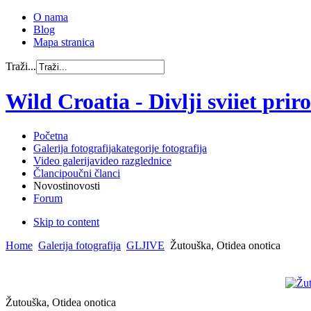
O nama
Blog
Mapa stranica
Traži...
Wild Croatia - Divlji sviiet prirod
Početna
Galerija fotografija
kategorije fotografija
Video galerija
video razglednice
Članci
poučni članci
Novosti
novosti
Forum
Skip to content
Home
Galerija fotografija
GLJIVE
Žutouška, Otidea onotica
Žutouška, Otidea onotica