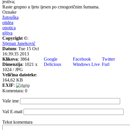
jestiva;
Raste grupno u ljeto ijesen po crnogoričnim šumama.
Oznake
žutouška
otidea
onotica
gljiva
Copyright ©
:
Stjepan Janeković
Datum
: Tue 15 Oct
16:39:35 2013
Klikova
: 3864
Google
Facebook
Twitter
Dimenzija
: 1021 x
Delicious
Windows Live
Furl
1024 / JPG
Veličina datoteke
:
164,62 KB
EXIF
:
Komentara: 0
Vaše ime
Vaš E-mail
Tekst komentara