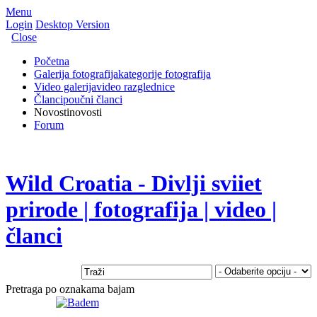
Menu
Login
Desktop Version
Close
Početna
Galerija fotografija
kategorije fotografija
Video galerija
video razglednice
Članci
poučni članci
Novosti
novosti
Forum
Wild Croatia - Divlji sviiet
prirode | fotografija | video |
članci
Pretraga po oznakama bajam