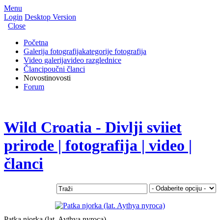
Menu
Login
Desktop Version
Close
Početna
Galerija fotografija
kategorije fotografija
Video galerija
video razglednice
Članci
poučni članci
Novosti
novosti
Forum
Wild Croatia - Divlji sviiet
prirode | fotografija | video |
članci
Patka njorka (lat. Aythya nyroca)