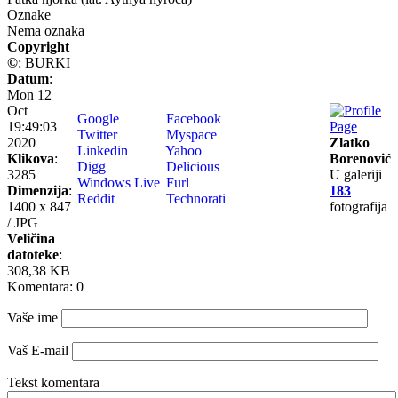
Oznake
Nema oznaka
Copyright
©
: BURKI
Datum
:
Mon 12
Oct
Google
Facebook
19:49:03
Twitter
Myspace
2020
Zlatko
Linkedin
Yahoo
Klikova
:
Borenović
Digg
Delicious
3285
U galeriji
Windows Live
Furl
Dimenzija
:
183
Reddit
Technorati
1400 x 847
fotografija
/ JPG
Veličina
datoteke
:
308,38 KB
Komentara: 0
Vaše ime
Vaš E-mail
Tekst komentara