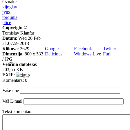
Oznake
vijoglav
jynx
torquilla
ptice
Copyright ©
:
Tomislav Klanfar
Datum
: Wed 20 Feb
21:07:59 2013
Klikova
: 2629
Google
Facebook
Twitter
Dimenzija
: 800 x 533
Delicious
Windows Live
Furl
/ JPG
Veličina datoteke
:
203,55 KB
EXIF
:
Komentara: 0
Vaše ime
Vaš E-mail
Tekst komentara