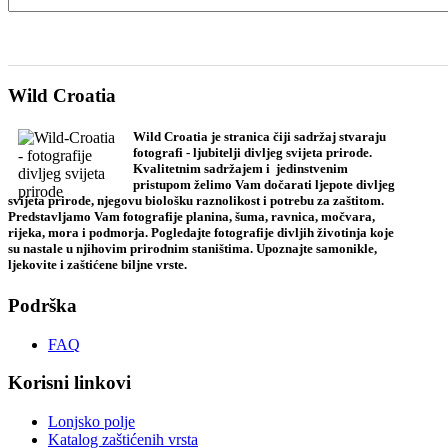
Wild Croatia
Wild Croatia je stranica čiji sadržaj stvaraju
fotografi - ljubitelji divljeg svijeta prirode.
Kvalitetnim sadržajem i jedinstvenim
pristupom želimo Vam dočarati ljepote divljeg
svijeta prirode, njegovu biološku raznolikost i potrebu za zaštitom.
Predstavljamo Vam fotografije planina, šuma, ravnica, močvara,
rijeka, mora i podmorja. Pogledajte fotografije divljih životinja koje
su nastale u njihovim prirodnim staništima. Upoznajte samonikle,
ljekovite i zaštićene biljne vrste.
Podrška
FAQ
Korisni linkovi
Lonjsko polje
Katalog zaštićenih vrsta