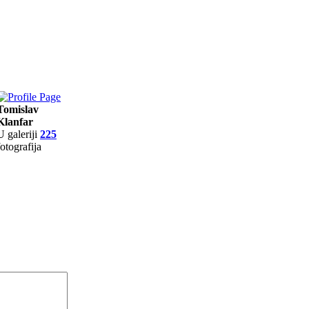
Tomislav
Klanfar
U galeriji
225
fotografija