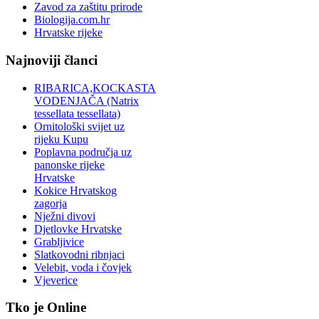
Zavod za zaštitu prirode
Biologija.com.hr
Hrvatske rijeke
Najnoviji članci
RIBARICA,KOCKASTA
VODENJAČA (Natrix
tessellata tessellata)
Ornitološki svijet uz
rijeku Kupu
Poplavna područja uz
panonske rijeke
Hrvatske
Kokice Hrvatskog
zagorja
Nježni divovi
Djetlovke Hrvatske
Grabljivice
Slatkovodni ribnjaci
Velebit, voda i čovjek
Vjeverice
Tko je Online