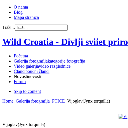
O nama
Blog
Mapa stranica
Traži...
Wild Croatia - Divlji sviiet prirod
Početna
Galerija fotografija
kategorije fotografija
Video galerija
video razglednice
Članci
poučni članci
Novosti
novosti
Forum
Skip to content
Home
Galerija fotografija
PTICE
Vijoglav(Jynx torquilla)
Vijoglav(Jynx torquilla)