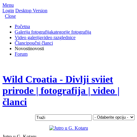
Menu
Login
Desktop Version
Close
Početna
Galerija fotografija
kategorije fotografija
Video galerija
video razglednice
Članci
poučni članci
Novosti
novosti
Forum
Wild Croatia - Divlji sviiet
prirode | fotografija | video |
članci
Jutro u G. Kotaru