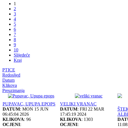
1
2
3
4
5
6
7
8
9
10
Slijedeće
Kraj
PTICE
Redosljed
Datum
Klikova
Preuzimanja
PUPAVAC, UPUPA EPOPS
VELIKI VRANAC
DATUM
: MON 15 JUN
DATUM
: FRI 22 MAR
ŠTE
06:45:04 2026
17:45:19 2024
ALBI
KLIKOVA
: 96
KLIKOVA
: 1303
DAT
OCJENI
:
OCJENI
:
11:08