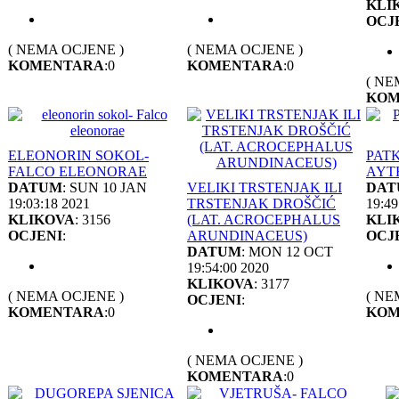
KLI
OCJ
( NEMA OCJENE )
( NEMA OCJENE )
KOMENTARA
:0
KOMENTARA
:0
( NE
KOM
ELEONORIN SOKOL-
PATK
FALCO ELEONORAE
AYT
DATUM
: SUN 10 JAN
VELIKI TRSTENJAK ILI
DAT
19:03:18 2021
TRSTENJAK DROŠČIĆ
19:49
KLIKOVA
: 3156
(LAT. ACROCEPHALUS
KLI
OCJENI
:
ARUNDINACEUS)
OCJ
DATUM
: MON 12 OCT
19:54:00 2020
KLIKOVA
: 3177
( NEMA OCJENE )
( NE
OCJENI
:
KOMENTARA
:0
KOM
( NEMA OCJENE )
KOMENTARA
:0