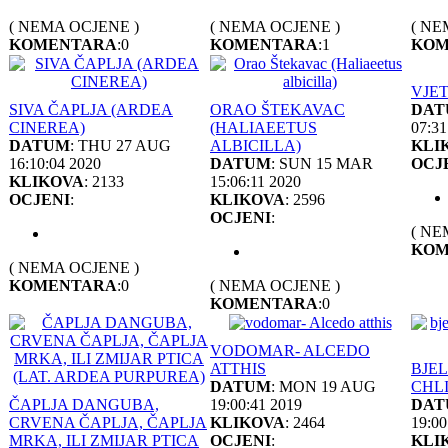
( NEMA OCJENE )
( NEMA OCJENE )
( NE
KOMENTARA
:0
KOMENTARA
:1
KOM
VJE
SIVA ČAPLJA (ARDEA
ORAO ŠTEKAVAC
DAT
CINEREA)
(HALIAEETUS
07:31
DATUM
: THU 27 AUG
ALBICILLA)
KLI
16:10:04 2020
DATUM
: SUN 15 MAR
OCJ
KLIKOVA
: 2133
15:06:11 2020
OCJENI
:
KLIKOVA
: 2596
OCJENI
:
( NE
KOM
( NEMA OCJENE )
KOMENTARA
:0
( NEMA OCJENE )
KOMENTARA
:0
VODOMAR- ALCEDO
ATTHIS
BJE
DATUM
: MON 19 AUG
CHL
ČAPLJA DANGUBA,
19:00:41 2019
DAT
CRVENA ČAPLJA, ČAPLJA
KLIKOVA
: 2464
19:00
MRKA, ILI ZMIJAR PTICA
OCJENI
:
KLI