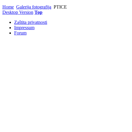
Home
Galerija fotografija
PTICE
Desktop Version
Top
Zaštita privatnosti
Impressum
Forum