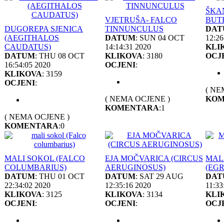
ŠKA
VJETRUŠA- FALCO
BUT
DUGOREPA SJENICA
TINNUNCULUS
DAT
(AEGITHALOS
DATUM
: SUN 04 OCT
12:26
CAUDATUS)
14:14:31 2020
KLI
DATUM
: THU 08 OCT
KLIKOVA
: 3180
OCJ
16:54:05 2020
OCJENI
:
KLIKOVA
: 3159
OCJENI
:
( NE
( NEMA OCJENE )
KOM
KOMENTARA
:1
( NEMA OCJENE )
KOMENTARA
:0
MALI SOKOL (FALCO
EJA MOČVARICA (CIRCUS
MAL
COLUMBARIUS)
AERUGINOSUS)
(EG
DATUM
: THU 01 OCT
DATUM
: SAT 29 AUG
DAT
22:34:02 2020
12:35:16 2020
11:33
KLIKOVA
: 3125
KLIKOVA
: 3134
KLI
OCJENI
:
OCJENI
:
OCJ