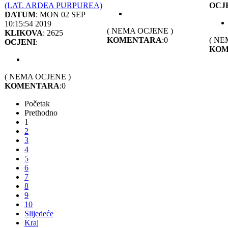
(LAT. ARDEA PURPUREA)
OCJ
DATUM
: MON 02 SEP
10:15:54 2019
( NEMA OCJENE )
KLIKOVA
: 2625
KOMENTARA
:0
( NE
OCJENI
:
KOM
( NEMA OCJENE )
KOMENTARA
:0
Početak
Prethodno
1
2
3
4
5
6
7
8
9
10
Slijedeće
Kraj