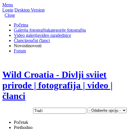
Menu
Login
Desktop Version
Close
Početna
Galerija fotografija
kategorije fotografija
Video galerija
video razglednice
Članci
poučni članci
Novosti
novosti
Forum
Wild Croatia - Divlji sviiet
prirode | fotografija | video |
članci
Početak
Prethodno